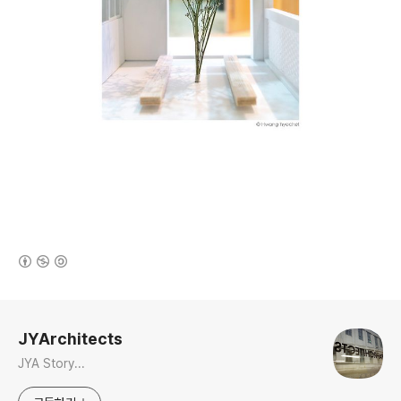
(새창열림)
로그 정보
JYArchitects
JYA Story...