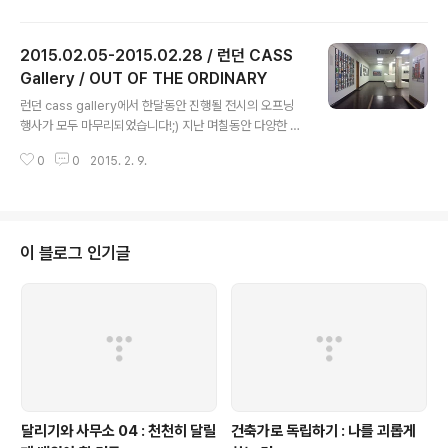
만 지금은 낡은 철로와 플랫폼 그리고 꽃밭만이 남아 시민
들의 휴식장소로 쓰이는 그곳을 맡았습니다. 그리고 그 결
2015.02.05-2015.02.28 / 런던 CASS
과물로 남원시청에서 시민들과 만날 수 있는 작은 전시를
합니다 준비하는 동안 도와주신 남원시청 관계자 분들과
Gallery / OUT OF THE ORDINARY
글 내용
남원의 여기저기에 멋진 루(Roo) 들을 계획하신 다른 네분
런던 cass gallery에서 한달동안 진행될 전시의 오프닝
의 건축가팀에게 감사의 말씀을 드립니다. 모두 다 완공이
행사가 모두 마무리되었습니다!;) 지난 며칠동안 다양한 행
되었을때 시민들과 관광객들에게 남원의 가치를 높일 수
사를 준비해주신 분들께 감사드리며 길게는 지난 여름부터
있는 결과물이 되기를 바랍니다
0
0
2015. 2. 9.
시작한 전시준비가 끝난 것에 홀가분한 마음입니다! 끝으
로 남은 전시기간 동안 많은 분들의 관심과 성원 부탁드립
니다;)​​​ ​ ​ ​ ​
이 블로그 인기글
달리기와 사무소 04 : 천천히 달릴
건축가로 독립하기 : 나를 괴롭게