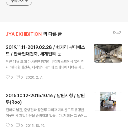
구독하기
더보기
JYA EXHIBITION
의 다른 글
2019.11.11-2019.02.28 / 헝가리 부다페스
트 / 한국현대건축, 세계인의 눈
글 내용
작년 11월 초에 다녀왔던 헝가리 부다페스트에서 열린 전
시 "한국현대건축, 세계인의 눈" 에 초대되어 다녀온 사진
을 이제서야 올립니다. 는 한국과 헝가리의 수교 30주년을
0
0
2020. 2. 7.
맞아, 지난 30년 한국이 걸어온 근,현대사의 변화를 대표
적인 30팀의 건축가와 그들의 30개의 건축프로젝트를 통
해 보여주는 전시입니다. 5박6일간의 헝가리 방문기간 동
2015.10.12-2015.10.16 / 남원시청 / 남원
안, 꽤나 빠듯한 일정속에서, 여러 선배건축가분들과 함께
의미있는 얘기들을 나눌 수 있었던 재미있는 시간이었습니
루(Roo)
글 내용
다.
전라도 남원, 춘향전과 광한루 그리고 지리산으로 유명한
이곳에서 파빌리온을 준비하고 있습니다. 저희는 그 중에
서 정유재란 당시 민간인과 군인을 합쳐 만여명의 죽음이
0
0
2015. 10. 19.
있던 남원성전투의 마지막 격전지이자 과거 남원역이었지